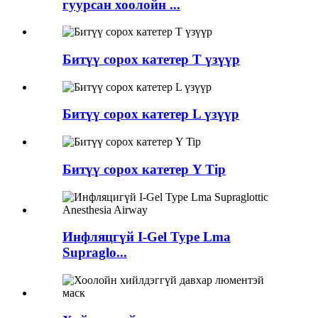
гуурсан хоолойн ...
Битүү сорох катетер T үзүүр
Битүү сорох катетер L үзүүр
Битүү сорох катетер Y Tip
Инфляцгүй I-Gel Type Lma
Supraglo...