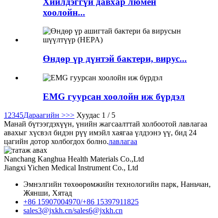
Хийлдэггүй давхар люмен
хоолойн...
Өндөр үр дүнтэй бактери, вирус...
EMG гуурсан хоолойн иж бүрдэл
1
2
3
4
5
Дараагийн >
>>
Хуудас 1 / 5
Манай бүтээгдэхүүн, үнийн жагсаалттай холбоотой лавлагаа
авахыг хүсвэл бидэн рүү имэйл хаягаа үлдээнэ үү, бид 24
цагийн дотор холбогдох болно.
лавлагаа
Nanchang Kanghua Health Materials Co.,Ltd
Jiangxi Yichen Medical Instrument Co., Ltd
Эмнэлгийн төхөөрөмжийн технологийн парк, Наньчан,
Жянши, Хятад
+86 15907004970/
+86 15397911825
sales3@jxkh.cn/
sales6@jxkh.cn