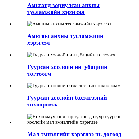
Амьтанд зориулсан анхны
тусламжийн хэрэгсэл
Амьтны анхны тусламжийн
хэрэгсэл
Гуурсан хоолойн интубацийн
тогтоогч
Гуурсан хоолойн бэхэлгээний
төхөөрөмж
Мал эмнэлгийн хэрэглээ нь дотоод