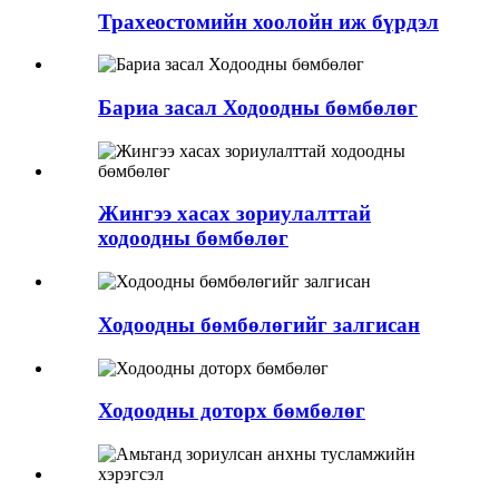
Трахеостомийн хоолойн иж бүрдэл
Бариа засал Ходоодны бөмбөлөг
Жингээ хасах зориулалттай
ходоодны бөмбөлөг
Ходоодны бөмбөлөгийг залгисан
Ходоодны доторх бөмбөлөг