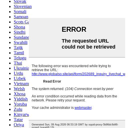
Slovak
Slovenian
Somali
Samoan
Scots Gaelic
Shona
Sindhi
Sundanese
Swahili
Tajik
Tamil
Telugu
Thai
Ukrainian
Urdu
Uzbek
Vietnamese
Welsh
Xhosa
Yiddish
Yoruba
Zulu
Kinyarwanda
Tatar
Oriya