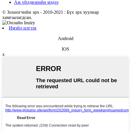
Аж үйлдвэрийн мэдээ
© Зохиогчийн эрх - 2010-2021 : Бүх эрх хуулиар
хамгаалагдсан.
Имэйл илгээх
Android
IOS
x