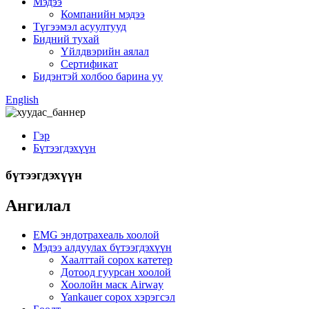
Мэдээ
Компанийн мэдээ
Түгээмэл асуултууд
Бидний тухай
Үйлдвэрийн аялал
Сертификат
Бидэнтэй холбоо барина уу
English
Гэр
Бүтээгдэхүүн
бүтээгдэхүүн
Ангилал
EMG эндотрахеаль хоолой
Мэдээ алдуулах бүтээгдэхүүн
Хаалттай сорох катетер
Дотоод гуурсан хоолой
Хоолойн маск Airway
Yankauer сорох хэрэгсэл