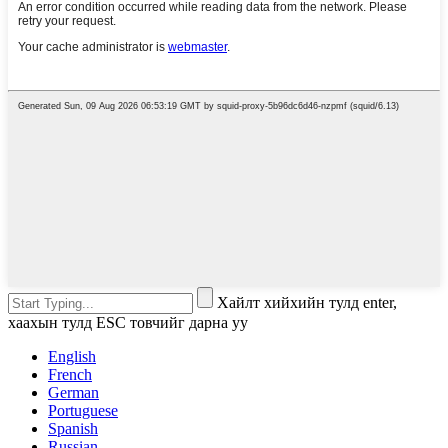
Хайлт хийхийн тулд enter,
хаахын тулд ESC товчийг дарна уу
English
French
German
Portuguese
Spanish
Russian