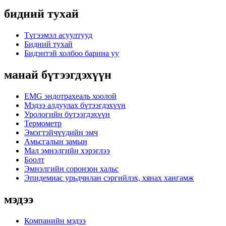
бидний тухай
Түгээмэл асуултууд
Бидний тухай
Бидэнтэй холбоо барина уу
манай бүтээгдэхүүн
EMG эндотрахеаль хоолой
Мэдээ алдуулах бүтээгдэхүүн
Урологийн бүтээгдэхүүн
Термометр
Эмэгтэйчүүдийн эмч
Амьсгалын замын
Мал эмнэлгийн хэрэглээ
Боолт
Эмнэлгийн соронзон хальс
Эпидемиас урьдчилан сэргийлэх, хянах хангамж
мэдээ
Компанийн мэдээ