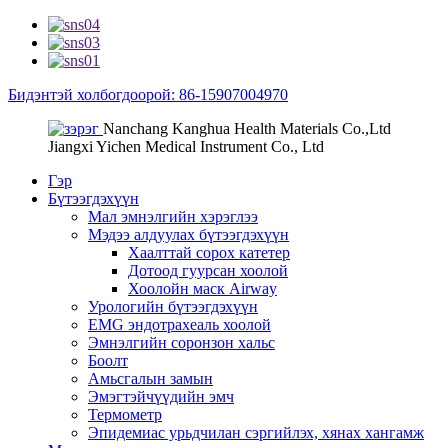
Бидэнтэй холбогдоорой: 86-15907004970
Nanchang Kanghua Health Materials Co.,Ltd
Jiangxi Yichen Medical Instrument Co., Ltd
Гэр
Бүтээгдэхүүн
Мал эмнэлгийн хэрэглээ
Мэдээ алдуулах бүтээгдэхүүн
Хаалттай сорох катетер
Дотоод гуурсан хоолой
Хоолойн маск Airway
Урологийн бүтээгдэхүүн
EMG эндотрахеаль хоолой
Эмнэлгийн соронзон хальс
Боолт
Амьсгалын замын
Эмэгтэйчүүдийн эмч
Термометр
Эпидемиас урьдчилан сэргийлэх, хянах хангамж