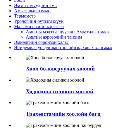
Боолт
Эмэгтэйчүүдийн эмч
Амьсгалын замын
Термометр
Урологийн бүтээгдэхүүн
Мал эмнэлгийн хэрэглээ
Амьтны мэдээ алдуулалт Амьсгалын маск
Амьтны аэрозолийн танхим
Эмнэлгийн соронзон хальс
Эпидемиас урьдчилан сэргийлэх, хянах хангамж
Хоол боловсруулах хоолой
Ходоодны силикон хоолой
Трахеостомийн хоолойн багц